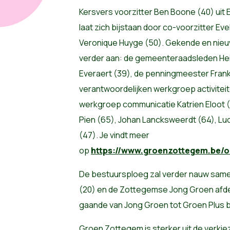
Kersvers voorzitter Ben Boone (40) uit 
laat zich bijstaan door co-voorzitter Ev
Veronique Huyge (50). Gekende en nieu
verder aan: de gemeenteraadsleden Hei
Everaert (39), de penningmeester Fran
verantwoordelijken werkgroep activitei
werkgroep communicatie Katrien Eloot (
Pien (65), Johan Lancksweerdt (64), Luc
(47). Je vindt meer
op
https://www.groenzottegem.be
De bestuursploeg zal verder nauw sam
(20) en de Zottegemse Jong Groen afdeli
gaande van Jong Groen tot Groen Plus 
Groen Zottegem is sterker uit de verki