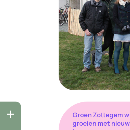
Groen Zottegem wi
groeien met nieuw