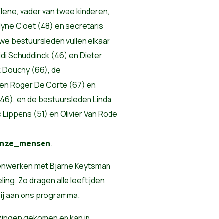
Elene, vader van twee kinderen,
elyne Cloet (48) en secretaris
we bestuursleden vullen elkaar
di Schuddinck (46) en Dieter
k Douchy (66), de
ten Roger De Corte (67) en
46), en de bestuursleden Linda
 Lippens (51) en Olivier Van Rode
/onze_mensen
.
enwerken met Bjarne Keytsman
ng. Zo dragen alle leeftijden
bij aan ons programma.
ezingen gekomen en kan in