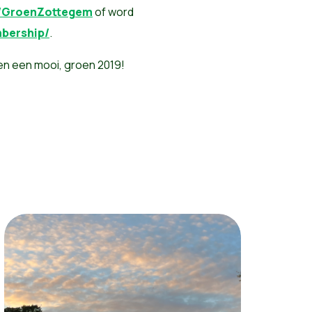
/GroenZottegem
of word
mbership/
.
en een mooi, groen 2019!