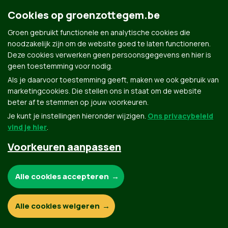
Cookies op groenzottegem.be
Groen gebruikt functionele en analytische cookies die
Contact
Privacybeleid
noodzakelijk zijn om de website goed te laten functioneren.
Deze cookies verwerken geen persoonsgegevens en hier is
© Copyright Groen 2026 | Gemaakt met
NationBuilder
| Gebouwd door
Tectonica
geen toestemming voor nodig.
Als je daarvoor toestemming geeft, maken we ook gebruik van
marketingcookies. Die stellen ons in staat om de website
beter af te stemmen op jouw voorkeuren.
Je kunt je instellingen hieronder wijzigen.
Ons privacybeleid
vind je hier
.
Voorkeuren aanpassen
Noodzakelijke cookies:
Alle cookies accepteren
Functionele en analytische cookies:
Alle cookies weigeren