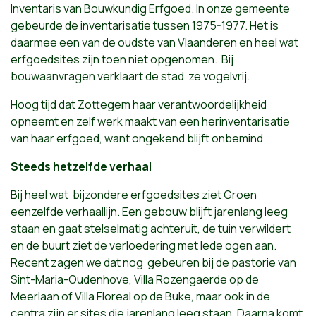
Inventaris van Bouwkundig Erfgoed. In onze gemeente
gebeurde de inventarisatie tussen 1975-1977. Het is
daarmee een van de oudste van Vlaanderen en heel wat
erfgoedsites zijn toen niet opgenomen. Bij
bouwaanvragen
verklaart de stad ze vogelvrij.
Hoog tijd dat Zottegem haar verantwoordelijkheid
opneemt en zelf wer
k maa
kt van een herinventarisatie
van haar erfgoed, want ongekend blijft onbemind.
Steeds hetzelfde verhaal
Bij heel wat bijzondere erfgoedsites ziet Groen
eenzelfde verhaallijn. Een gebouw blijft jarenlang leeg
staan en gaat stelselmatig achteruit, de tuin verwildert
en de buurt ziet de verloedering met lede ogen aan.
Recent zagen we dat nog gebeuren bij de pastorie van
Sint-Maria-Oudenhove, Villa Rozengaerde op de
Meerlaan of Villa Floreal op de Buke, maar ook in de
centra zijn er sites die
jarenlang leeg staan. Daarna komt